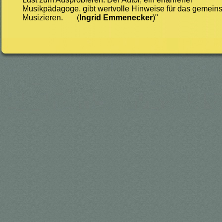
Musikpädagoge, gibt wertvolle Hinweise für das gemei
Musizieren. (
Ingrid Emmenecker
)"